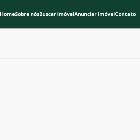
Home
Sobre nós
Buscar imóvel
Anunciar imóvel
Contato
Cód:
632071
Comparar
Cód:
632069
Comparar