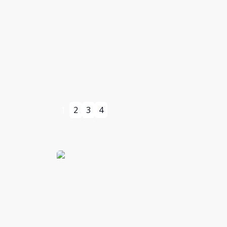
grande potencial de valorização. Área
250
m²
do terreno: 250 m² 10 metros de
frente 25 metros de profundidade
Possui 83 m² de área construída.
Construção antiga,
1
2
3
4