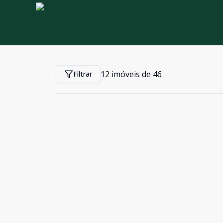
12
imóveis de
46
Filtrar
Cód:
632072
Comparar