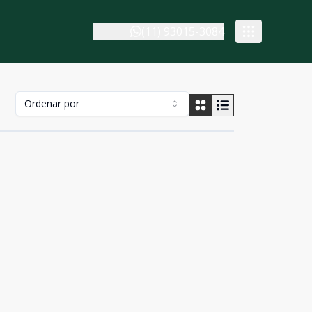
(11) 93015-3084
Ordenar por
Cód:
632070
Comparar