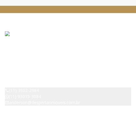
DESPERTAR IMOVEIS - Pirituba
CRECI:
42529
(11) 3902-2984
(11) 93015-3084
anderson@despertarimoveis.com.br
Avenida Raimundo Pereira de Magalhães, 4539, B, Jardim Íris,
São Paulo - SP - 05145-200