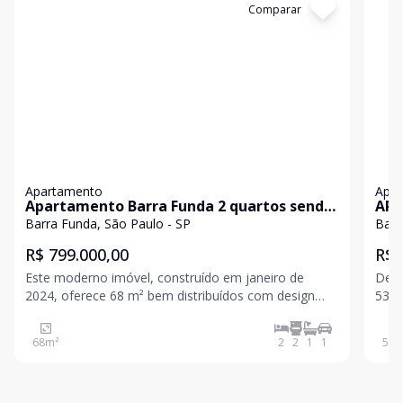
Cód:
631831
Comparar
Có
Apartamento
Apa
Apartamento Barra Funda 2 quartos sendo
APT
1 suíte (reversível 3 quarto), varanda
SEN
Barra Funda, São Paulo - SP
Barr
gourmet, 1 vaga e lazer completo
R$ 799.000,00
R$ 
Este moderno imóvel, construído em janeiro de
Deta
2024, oferece 68 m² bem distribuídos com design
53m²
contemporâneo e todas as comodidades para seu
ambi
conforto e conveniência. ? Diferenciais do imóvel: 2
de se
68
m²
2
2
1
1
53
m
amplos quartos (planta reversível para 3 dormitórios)
ocup
2 ban
gás