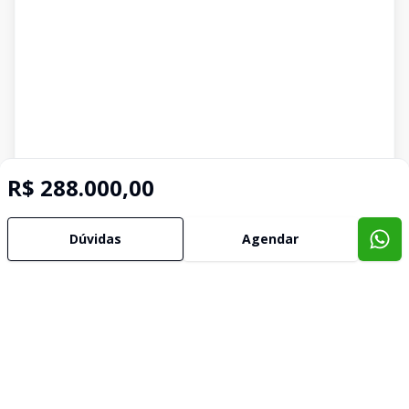
R$ 288.000,00
Imóveis semelhantes
Confira imóveis semelhantes
Dúvidas
Agendar
Cód:
632079
Comparar
Có