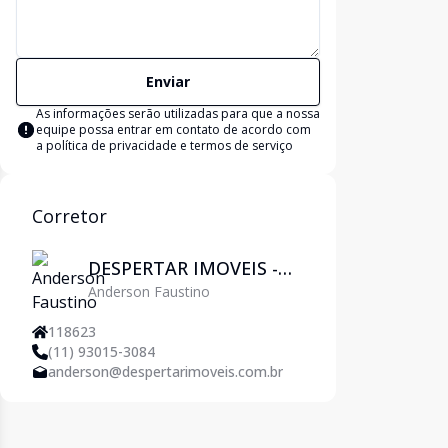
Enviar
As informações serão utilizadas para que a nossa
equipe possa entrar em contato de acordo com
a
política de privacidade e termos de serviço
Corretor
DESPERTAR IMOVEIS -
Anderson Faustino
Pirituba
118623
(11) 93015-3084
anderson@despertarimoveis.com.br