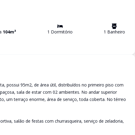
va
104
m²
1
Dormitório
1
Banheiro
, possui 95m2, de área útil, distribuídos no primeiro piso com
spaçosa, sala de estar com 02 ambientes. No andar superior
o, um terraço enorme, área de serviço, toda coberta. No térreo
rtiva, salão de festas com churrasqueira, serviço de zeladoria,