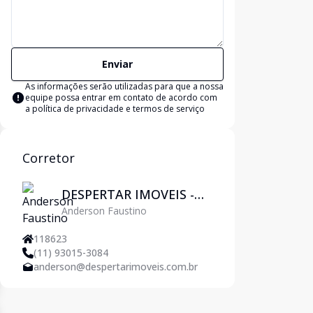
Enviar
As informações serão utilizadas para que a nossa
equipe possa entrar em contato de acordo com
a
política de privacidade e termos de serviço
Corretor
DESPERTAR IMOVEIS -
Anderson Faustino
Pirituba
118623
(11) 93015-3084
anderson@despertarimoveis.com.br