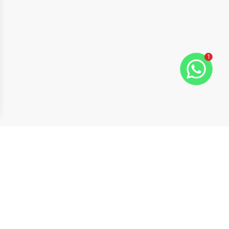
1
ide
t slide
Cód:
630857
Comparar