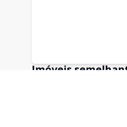
Imóveis semelhan
Confira imóveis semelhantes
Cód:
631443
Comparar