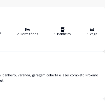
²
2
Dormitório
s
1
Banheiro
1
Vaga
ha, banheiro, varanda, garagem coberta e lazer completo.Próximo
rô.