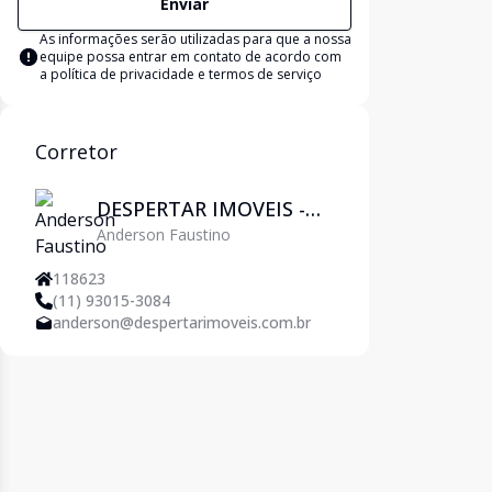
Enviar
As informações serão utilizadas para que a nossa
equipe possa entrar em contato de acordo com
a
política de privacidade e termos de serviço
Corretor
DESPERTAR IMOVEIS -
Anderson Faustino
Pirituba
118623
(11) 93015-3084
anderson@despertarimoveis.com.br