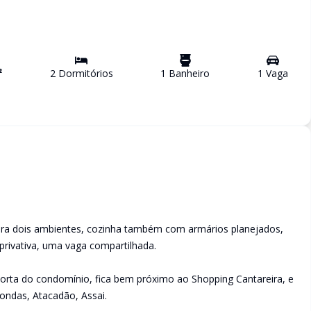
²
2
Dormitório
s
1
Banheiro
1
Vaga
para dois ambientes, cozinha também com armários planejados,
 privativa, uma vaga compartilhada.
porta do condomínio, fica bem próximo ao Shopping Cantareira, e
ondas, Atacadão, Assai.