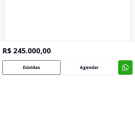
Imóveis semelhantes
R$ 245.000,00
Confira imóveis semelhantes
Dúvidas
Agendar
Cód:
632018
Comparar
Có