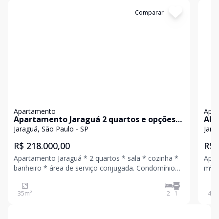
Cód:
632018
Comparar
Có
Apartamento
Apa
Apartamento Jaraguá 2 quartos e opções
APT
de lazer
DOR
Jaraguá, São Paulo - SP
Jara
R$ 218.000,00
R$ 
Apartamento Jaraguá * 2 quartos * sala * cozinha *
Apto
banheiro * área de serviço conjugada. Condomínio
m², 
com total segurança e opções de lazer tais como
sala
academia, espaço gourmet, área verde de jardim,
ambi
35
m²
2
1
44
m
área de recreação infantil, espaço para festas.
banh
gara