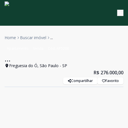
Home
Buscar imóvel
...
Apartamento
Venda
Cód:
AP5208
...
Freguesia do Ó, São Paulo - SP
R$ 276.000,00
Compartilhar
Favorito