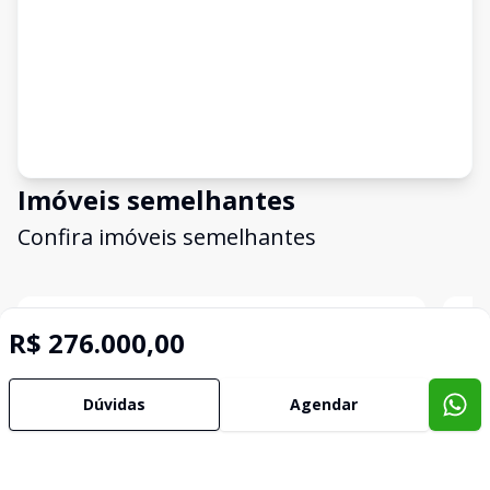
Imóveis semelhantes
Confira imóveis semelhantes
Cód:
632072
Comparar
Có
R$ 276.000,00
Dúvidas
Agendar