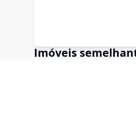
Imóveis semelhan
Confira imóveis semelhantes
Cód:
631500
Comparar