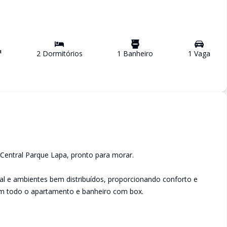
²
2
Dormitório
s
1
Banheiro
1
Vaga
entral Parque Lapa, pronto para morar.
al e ambientes bem distribuídos, proporcionando conforto e
 em todo o apartamento e banheiro com box.