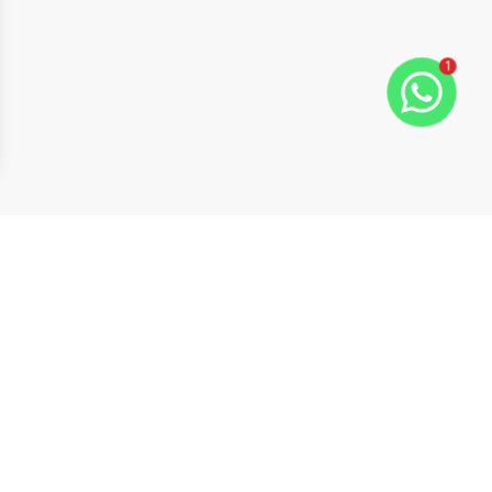
1
ide
t slide
Cód:
630359
Comparar