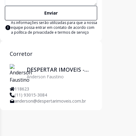
Enviar
As informações serão utilizadas para que a nossa
equipe possa entrar em contato de acordo com
a
política de privacidade e termos de serviço
Corretor
DESPERTAR IMOVEIS -
Anderson Faustino
Pirituba
118623
(11) 93015-3084
anderson@despertarimoveis.com.br