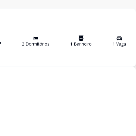
²
2
Dormitório
s
1
Banheiro
1
Vaga