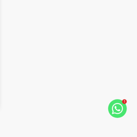
1
ide
t slide