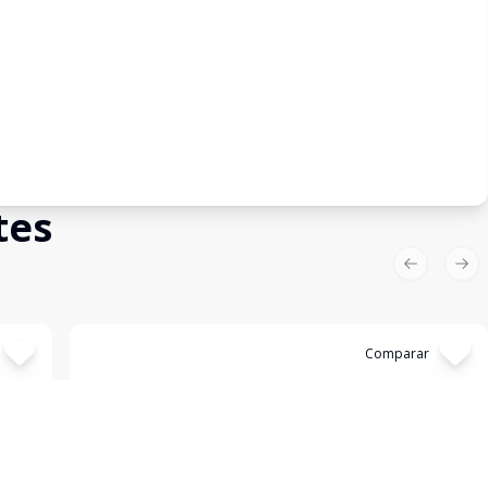
tes
Previous sl
Nex
Cód:
631013
Comparar