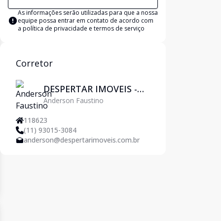
As informações serão utilizadas para que a nossa
equipe possa entrar em contato de acordo com
a
política de privacidade e termos de serviço
Corretor
DESPERTAR IMOVEIS -
Anderson Faustino
Pirituba
118623
(11) 93015-3084
anderson@despertarimoveis.com.br