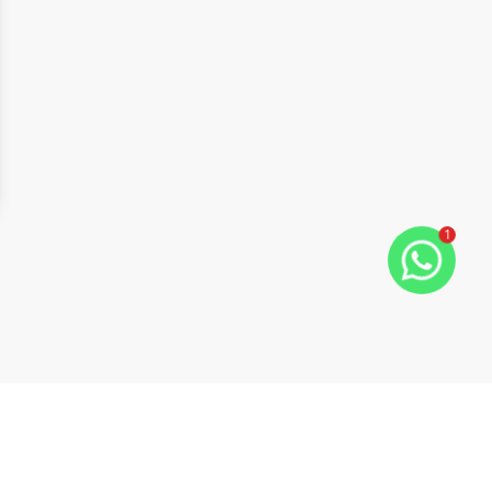
1
ide
t slide
Cód:
AP4020
Comparar