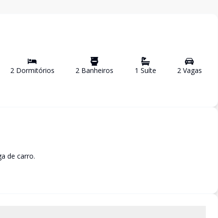
2
Dormitório
s
2
Banheiro
s
1
Suíte
2
Vaga
s
a de carro.