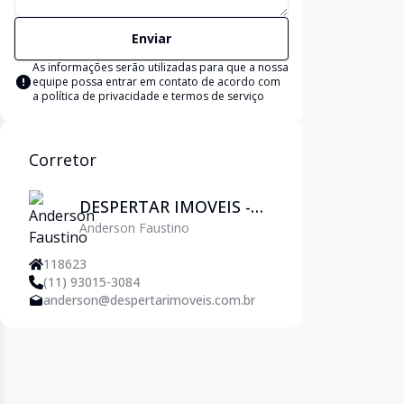
Enviar
As informações serão utilizadas para que a nossa
equipe possa entrar em contato de acordo com
a
política de privacidade e termos de serviço
Corretor
DESPERTAR IMOVEIS -
Anderson Faustino
Pirituba
118623
(11) 93015-3084
anderson@despertarimoveis.com.br