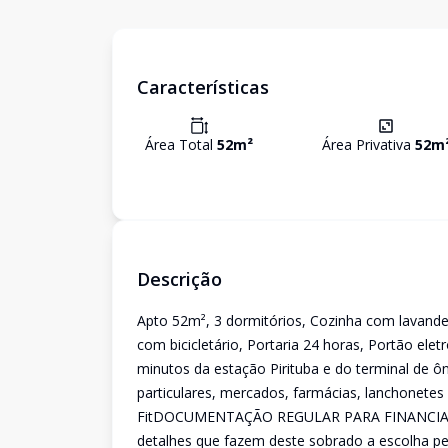
Características
Área Total
52
m²
Área Privativa
52
m
Descrição
Apto 52m², 3 dormitórios, Cozinha com lavande
com bicicletário, Portaria 24 horas, Portão ele
minutos da estação Pirituba e do terminal de ô
particulares, mercados, farmácias, lanchonet
FitDOCUMENTAÇÃO REGULAR PARA FINANCIAME
detalhes que fazem deste sobrado a escolha per