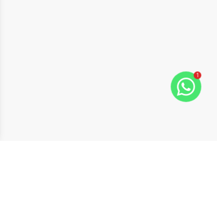
1
ide
t slide
Cód:
631273
Comparar