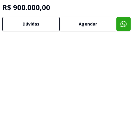
R$ 900.000,00
Dúvidas
Agendar
Imóveis semelhantes
Confira imóveis semelhantes
Cód:
630759
Comparar