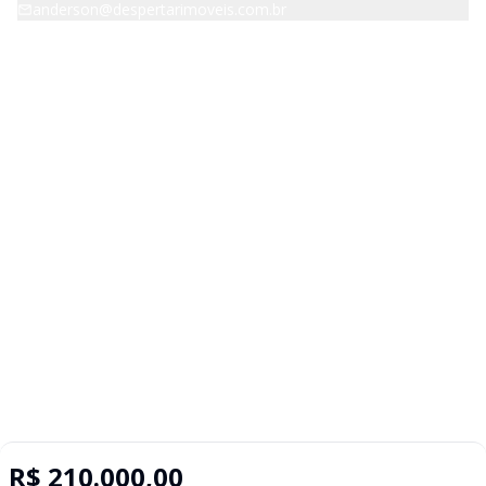
anderson@despertarimoveis.com.br
Avenida Raimundo Pereira de Magalhães, 4539, B, Jardim Íris,
São Paulo - SP - 05145-200
Navegação rápida
Home
Sobre nós
Buscar imóvel
Anunciar imóvel
Contato
Suporte ao Cliente
Favoritos
Comparar
Política de privacidade
R$ 210.000,00