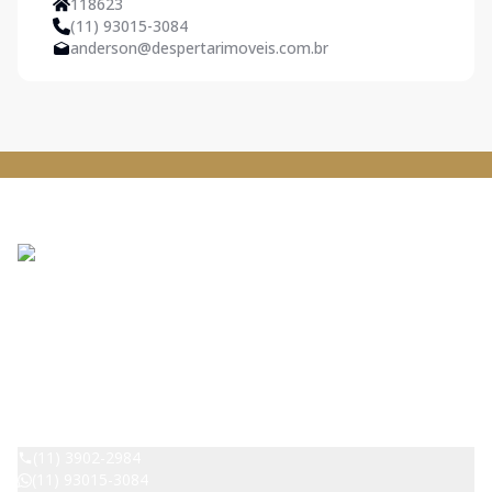
118623
(11) 93015-3084
anderson@despertarimoveis.com.br
DESPERTAR IMOVEIS - Pirituba
CRECI:
42529
(11) 3902-2984
(11) 93015-3084