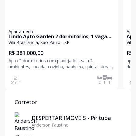
Apartamento
Apa
Lindo Apto Garden 2 dormitórios, 1 vaga
Apa
para venda ou locação
à ve
Vila Brasilândia, São Paulo - SP
Vila
Bra
R$ 381.000,00
R$ 
Apto 2 dormitórios com planejados, sala 2
apar
ambientes, sacada, cozinha, banheiro, quintal, área
dorm
de serviço, 1 vaga Condominio com portaria 24
loca
horas e lazer completo DOCUMENTAÇÃO REGULAR
Cant
51
m²
2
1
1
46
m
PARA FINANCIAMENTO E USO DO FGTS
colé
GARANTIAS DE LOCAÇÃO: SEGURO F
supe
Corretor
DESPERTAR IMOVEIS - Pirituba
Anderson Faustino