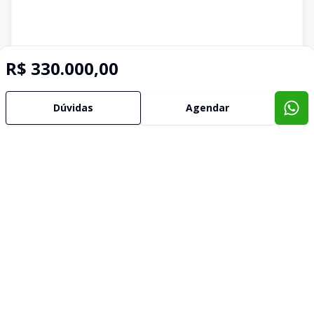
R$ 330.000,00
Dúvidas
Agendar
Imóveis semelhantes
Confira imóveis semelhantes
Cód:
630897
Comparar
Có