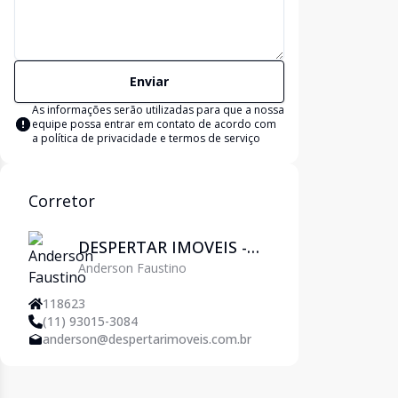
Enviar
As informações serão utilizadas para que a nossa
equipe possa entrar em contato de acordo com
a
política de privacidade e termos de serviço
Corretor
DESPERTAR IMOVEIS -
Anderson Faustino
Pirituba
118623
(11) 93015-3084
anderson@despertarimoveis.com.br