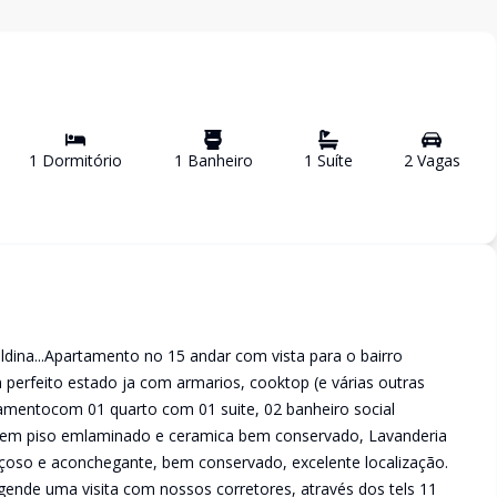
1
Dormitório
1
Banheiro
1
Suíte
2
Vaga
s
ina...Apartamento no 15 andar com vista para o bairro
 perfeito estado ja com armarios, cooktop (e várias outras
tamentocom 01 quarto com 01 suite, 02 banheiro social
o em piso emlaminado e ceramica bem conservado, Lavanderia
açoso e aconchegante, bem conservado, excelente localização.
gende uma visita com nossos corretores, através dos tels 11