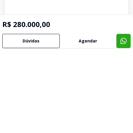
R$ 280.000,00
Dúvidas
Agendar
Imóveis semelhantes
Confira imóveis semelhantes
Cód:
632066
Comparar
Có