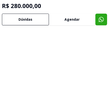
R$ 280.000,00
Dúvidas
Agendar
Imóveis semelhantes
Confira imóveis semelhantes
Cód:
AP4424
Comparar
Có