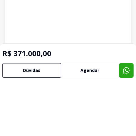
Imóveis semelhantes
R$ 371.000,00
Confira imóveis semelhantes
Dúvidas
Agendar
Cód:
AP3178
Comparar
Có