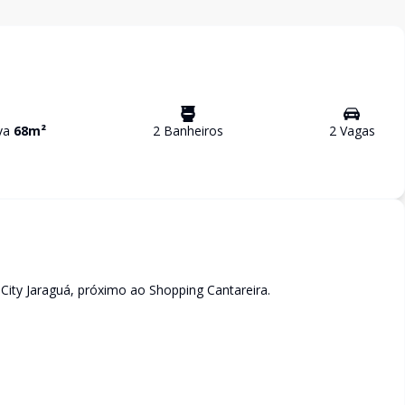
iva
68
m²
2
Banheiro
s
2
Vaga
s
ity Jaraguá, próximo ao Shopping Cantareira.