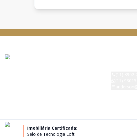
DESPERTAR
CRECI:
42529
(11) 3902-
(11) 93015
anderson@
Avenida Rai
Magalhães, 4
Paulo - SP -
Imobiliária Certificada:
Selo de Tecnologia Loft