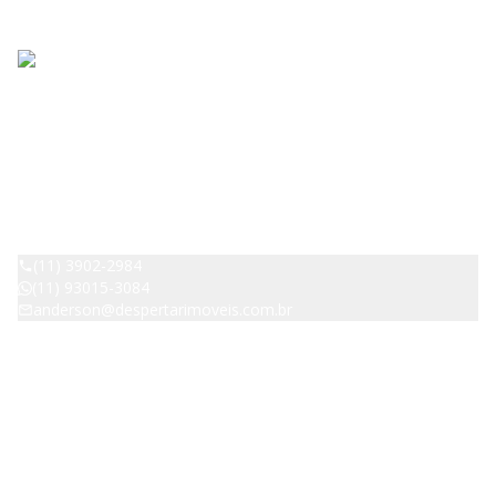
DESPERTAR IMOVEIS - Pirituba
CRECI:
42529
(11) 3902-2984
(11) 93015-3084
anderson@despertarimoveis.com.br
Avenida Raimundo Pereira de Magalhães, 4539, B, Jardim Íris,
São Paulo - SP - 05145-200
Navegação rápida
Home
Sobre nós