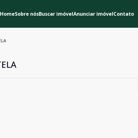
Home
Sobre nós
Buscar imóvel
Anunciar imóvel
Contato
ELA
TELA