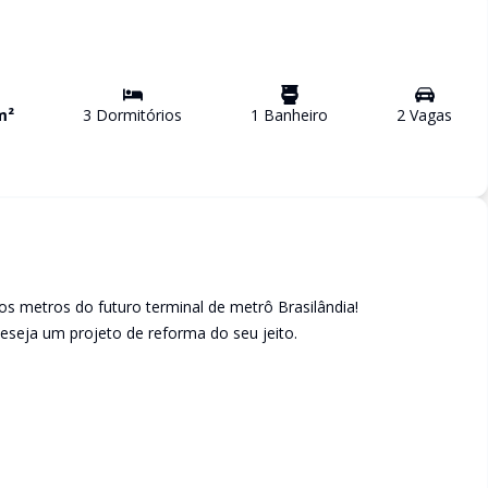
m²
3
Dormitório
s
1
Banheiro
2
Vaga
s
os metros do futuro terminal de metrô Brasilândia!
deseja um projeto de reforma do seu jeito.