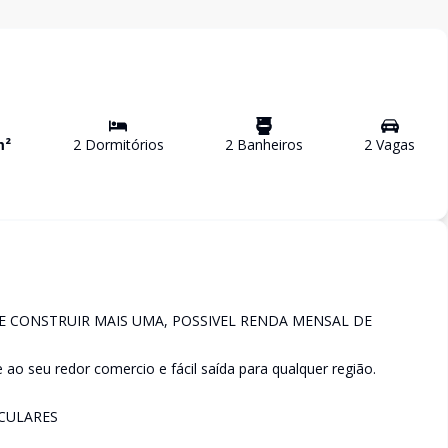
m²
2
Dormitório
s
2
Banheiro
s
2
Vaga
s
E CONSTRUIR MAIS UMA, POSSIVEL RENDA MENSAL DE
e ao seu redor comercio e fácil saída para qualquer região.
CULARES