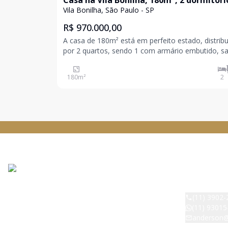
Casa na Vila Bonilha, 180m², 2 dormitóri
10 vagas
Vila Bonilha, São Paulo - SP
R$ 970.000,00
A casa de 180m² está em perfeito estado, distrib
por 2 quartos, sendo 1 com armário embutido, sa
bem iluminada e ampla, cozinha com armário e 
arejado. Varanda com acesso a garagem coberta
180
m²
2
descoberta para 10 carros. A casa conta co
DESPERTAR
CRECI:
42529
(11) 3902-
(11) 93015
anderson@
Avenida Rai