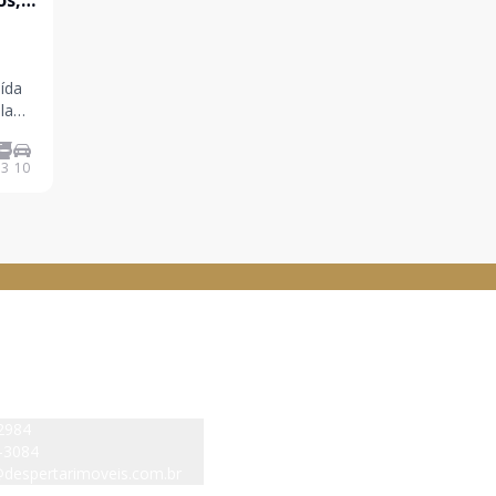
os,
uída
la
bem
 e
3
10
m uma edíc
 IMOVEIS - Pirituba
Navegação rápida
Home
Sobre nós
2984
Buscar imóvel
-3084
despertarimoveis.com.br
Anunciar imóvel
mundo Pereira de