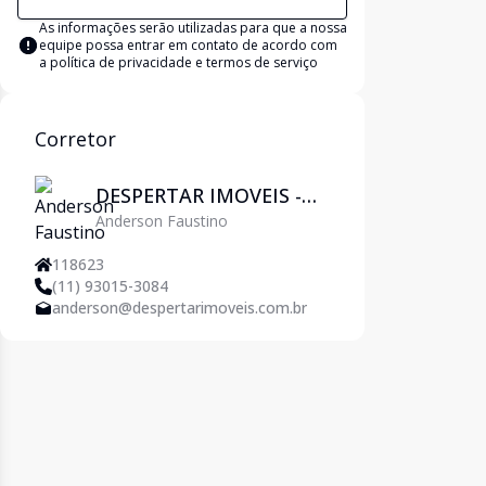
As informações serão utilizadas para que a nossa
equipe possa entrar em contato de acordo com
a
política de privacidade e termos de serviço
Corretor
DESPERTAR IMOVEIS -
Anderson Faustino
Pirituba
118623
(11) 93015-3084
anderson@despertarimoveis.com.br