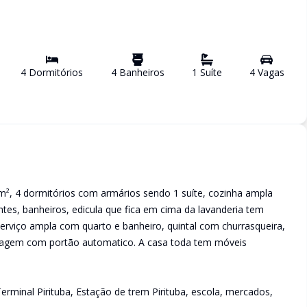
4
Dormitório
s
4
Banheiro
s
1
Suíte
4
Vaga
s
m², 4 dormitórios com armários sendo 1 suíte, cozinha ampla
tes, banheiros, edicula que fica em cima da lavanderia tem
 serviço ampla com quarto e banheiro, quintal com churrasqueira,
garagem com portão automatico. A casa toda tem móveis
Terminal Pirituba, Estação de trem Pirituba, escola, mercados,