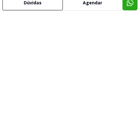
Dúvidas
Agendar
Corretor
DESPERTAR IMOVEIS - Pirituba
Marcos Bugaj Simões
233591
(11) 94705-2342
marcosbugaj@gmail.com