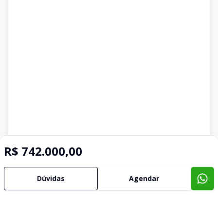
R$ 742.000,00
Imóveis semelhantes
Dúvidas
Agendar
Confira imóveis semelhantes