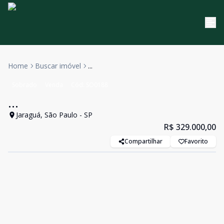
Home
Buscar imóvel
...
Sobrado
Venda
Cód:
SO0188
...
Jaraguá, São Paulo - SP
R$ 329.000,00
Compartilhar
Favorito