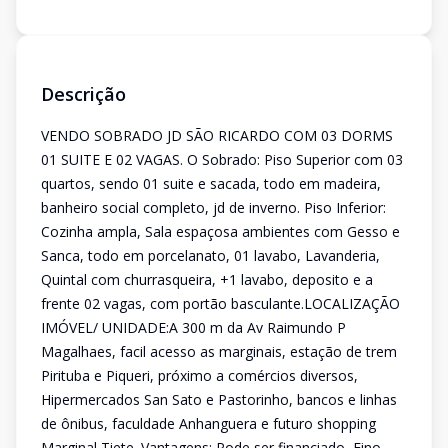
Descrição
VENDO SOBRADO JD SÃO RICARDO COM 03 DORMS
01 SUITE E 02 VAGAS. O Sobrado: Piso Superior com 03
quartos, sendo 01 suite e sacada, todo em madeira,
banheiro social completo, jd de inverno. Piso Inferior:
Cozinha ampla, Sala espaçosa ambientes com Gesso e
Sanca, todo em porcelanato, 01 lavabo, Lavanderia,
Quintal com churrasqueira, +1 lavabo, deposito e a
frente 02 vagas, com portão basculante.LOCALIZAÇÃO
IMÓVEL/ UNIDADE:A 300 m da Av Raimundo P
Magalhaes, facil acesso as marginais, estação de trem
Pirituba e Piqueri, próximo a comércios diversos,
Hipermercados San Sato e Pastorinho, bancos e linhas
de ônibus, faculdade Anhanguera e futuro shopping
Marginal Tiete. Vantagens: Pode ser financiado, Fino