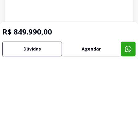
R$ 849.990,00
Dúvidas
Agendar
Imóveis semelhantes
Confira imóveis semelhantes
Cód:
631989
Comparar
Có