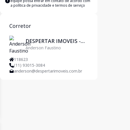
equipe possa entrar em contato de acordo com
a
política de privacidade e termos de serviço
Corretor
DESPERTAR IMOVEIS -
Anderson Faustino
Pirituba
118623
(11) 93015-3084
anderson@despertarimoveis.com.br