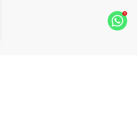
1
ide
t slide
Cód:
630581
Comparar