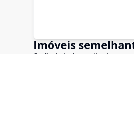
Imóveis semelhan
Confira imóveis semelhantes
Cód:
SO0018
Comparar