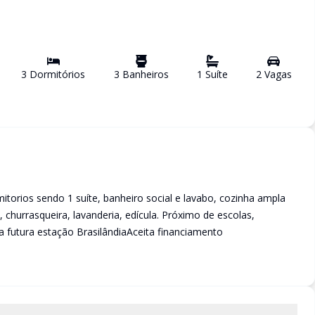
3
Dormitório
s
3
Banheiro
s
1
Suíte
2
Vaga
s
torios sendo 1 suíte, banheiro social e lavabo, cozinha ampla
churrasqueira, lavanderia, edícula. Próximo de escolas,
a futura estação BrasilândiaAceita financiamento