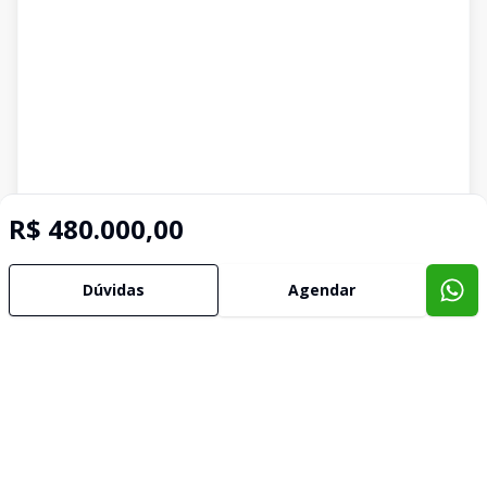
R$ 480.000,00
Imóveis semelhantes
Confira imóveis semelhantes
Dúvidas
Agendar
Cód:
SO2920
Comparar
Có