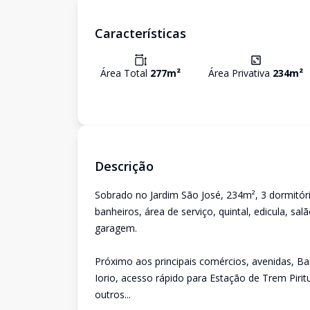
Características
Área Total
277
m²
Área Privativa
234
m²
Descrição
Sobrado no Jardim São José, 234m², 3 dormitóri
banheiros, área de serviço, quintal, edicula, sa
garagem.
Próximo aos principais comércios, avenidas, B
Iorio, acesso rápido para Estação de Trem Piritu
outros...