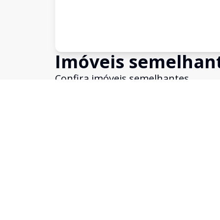
Imóveis semelhan
Confira imóveis semelhantes
Cód:
631846
Comparar
Sobrado