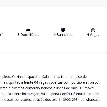
m²
3
Dormitório
s
4
Banheiro
s
4
Vaga
s
mpleto, Cozinha espaçosa, Sala ampla, todo em piso de
ais quintal, a frente 04 vagas cobertas com portão eletronico .
imo a diversos comércio Bancos e linhas de ônibus.: Imóvel
 excelente localização. Vale a pena Conferir é entrar e morar.
 nossos corretores, através dos tels 11 3902-2984 ou whatsapp