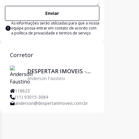
Enviar
As informações serão utilizadas para que a nossa
equipe possa entrar em contato de acordo com
a
política de privacidade e termos de serviço
Corretor
DESPERTAR IMOVEIS -
Anderson Faustino
Pirituba
118623
(11) 93015-3084
anderson@despertarimoveis.com.br