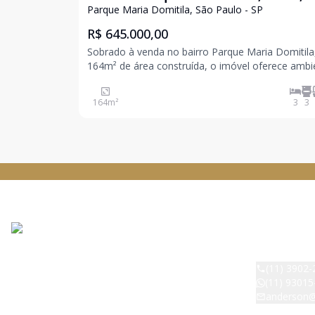
Dormitórios, 1 Vaga
Parque Maria Domitila, São Paulo - SP
R$ 645.000,00
Sobrado à venda no bairro Parque Maria Domitil
164m² de área construída, o imóvel oferece ambi
amplos, bem distribuídos e com grande potencial
personalização para toda a família. O imóvel cont
164
m²
3
3
com 3 dormitórios, sendo 1 suíte com sacada, sa
DESPERTAR
CRECI:
42529
(11) 3902-
(11) 93015
anderson@
Avenida Rai