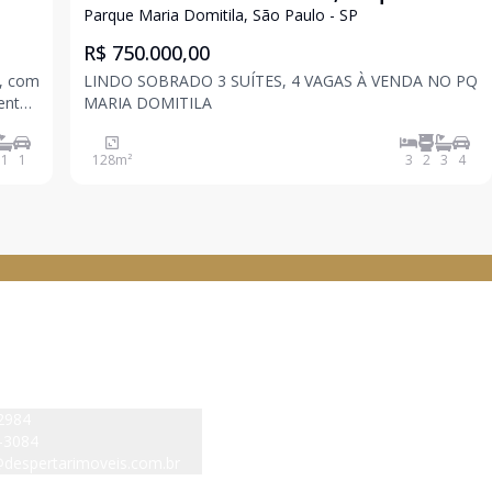
Domitila, São Paulo - .
Parque Maria Domitila, São Paulo - SP
R$ 750.000,00
a, com
LINDO SOBRADO 3 SUÍTES, 4 VAGAS À VENDA NO PQ
entes
MARIA DOMITILA
 de
a
1
1
128
m²
3
2
3
4
 IMOVEIS - Pirituba
Navegação rápida
Home
Sobre nós
2984
Buscar imóvel
-3084
despertarimoveis.com.br
Anunciar imóvel
mundo Pereira de