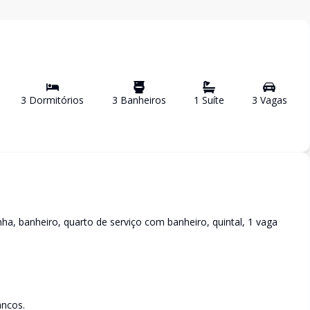
3
Dormitório
s
3
Banheiro
s
1
Suíte
3
Vaga
s
nha, banheiro, quarto de serviço com banheiro, quintal, 1 vaga
ancos.