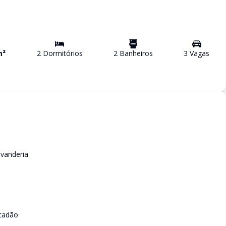
m²
2
Dormitório
s
2
Banheiro
s
3
Vaga
s
avanderia
acadão