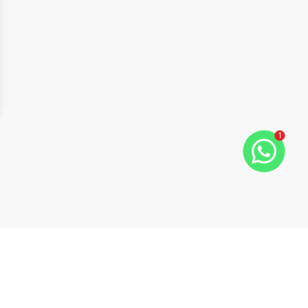
1
ide
t slide
Cód:
631375
Comparar