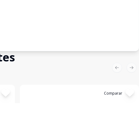
tes
Previous sl
Nex
Cód:
630993
Comparar