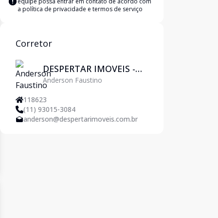
equipe possa entrar em contato de acordo com
a
política de privacidade e termos de serviço
Corretor
DESPERTAR IMOVEIS -
Anderson Faustino
Pirituba
118623
(11) 93015-3084
anderson@despertarimoveis.com.br