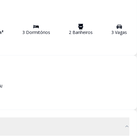
m²
3
Dormitório
s
2
Banheiro
s
3
Vaga
s
!