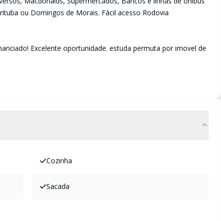
iversos, Macdonalds, Supermercados, Bancos e linhas de ônibus
irituba ou Domingos de Morais. Fácil acesso Rodovia
nciado! Excelente oportunidade. estuda permuta por imovel de
Cozinha
Sacada