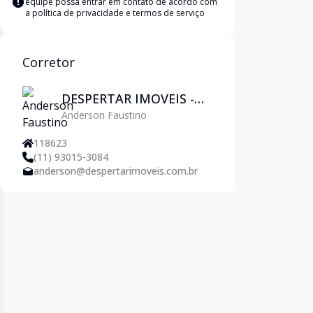
equipe possa entrar em contato de acordo com
a
política de privacidade e termos de serviço
Corretor
DESPERTAR IMOVEIS -
Anderson Faustino
Pirituba
118623
(11) 93015-3084
anderson@despertarimoveis.com.br