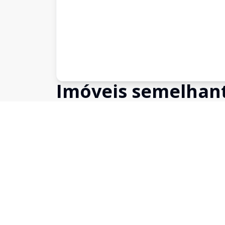
Imóveis semelhan
Confira imóveis semelhantes
Cód:
631586
Comparar