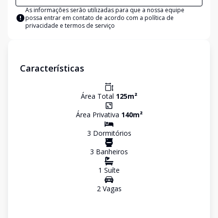
As informações serão utilizadas para que a nossa equipe
possa entrar em contato de acordo com a
política de
privacidade e termos de serviço
Características
Área Total
125
m²
Área Privativa
140
m²
3
Dormitório
s
3
Banheiro
s
1
Suíte
2
Vaga
s