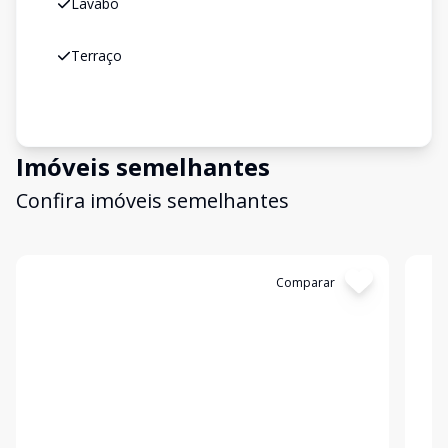
Lavabo
Terraço
Imóveis semelhantes
Confira imóveis semelhantes
Cód:
SO0003
Comparar
Có