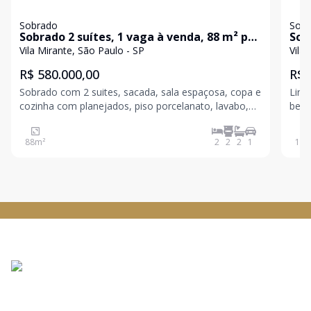
Sobrado
Sob
Sobrado 2 suítes, 1 vaga à venda, 88 m² por
Sob
R$ 540.000 - Vila Mirante
Vila Mirante, São Paulo - SP
Vila
R$ 580.000,00
R$ 
Sobrado com 2 suites, sacada, sala espaçosa, copa e
Lind
cozinha com planejados, piso porcelanato, lavabo,
belo
lavanderia, quintal com churrasqueira. Todos os
acab
cômodos com pisos em porcelanato, fino
ampl
88
m²
2
2
2
1
108
acabamento, 1 vaga com portão basculante. Estuda
chur
carro e moto como
loca