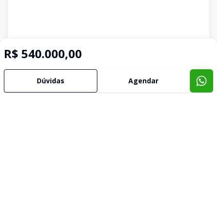
R$ 540.000,00
Dúvidas
Agendar
Imóveis semelhantes
Confira imóveis semelhantes
Cód:
631868
Comparar
Có