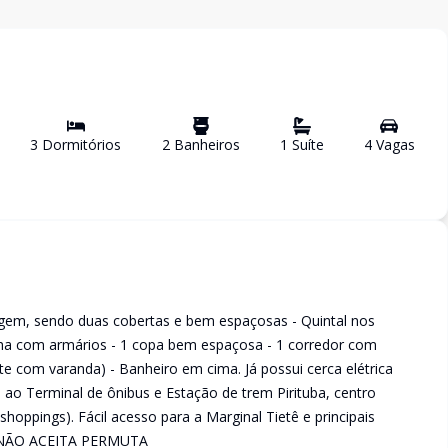
3
Dormitório
s
2
Banheiro
s
1
Suíte
4
Vaga
s
agem, sendo duas cobertas e bem espaçosas - Quintal nos
nha com armários - 1 copa bem espaçosa - 1 corredor com
íte com varanda) - Banheiro em cima. Já possui cerca elétrica
ao Terminal de ônibus e Estação de trem Pirituba, centro
shoppings). Fácil acesso para a Marginal Tietê e principais
ONÃO ACEITA PERMUTA