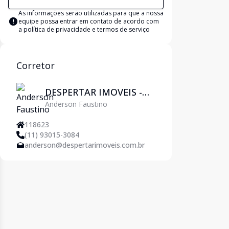
As informações serão utilizadas para que a nossa
equipe possa entrar em contato de acordo com
a
política de privacidade e termos de serviço
Corretor
DESPERTAR IMOVEIS -
Anderson Faustino
Pirituba
118623
(11) 93015-3084
anderson@despertarimoveis.com.br