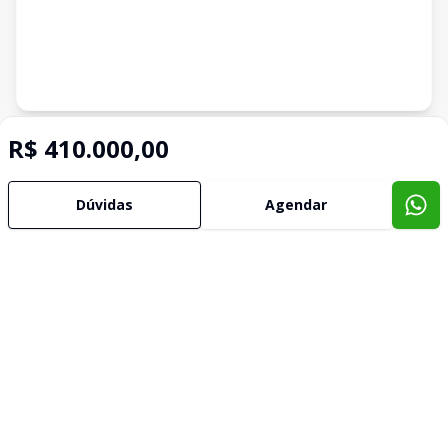
Imóveis semelhantes
R$ 410.000,00
Confira imóveis semelhantes
Dúvidas
Agendar
Cód:
631072
Comparar
Có