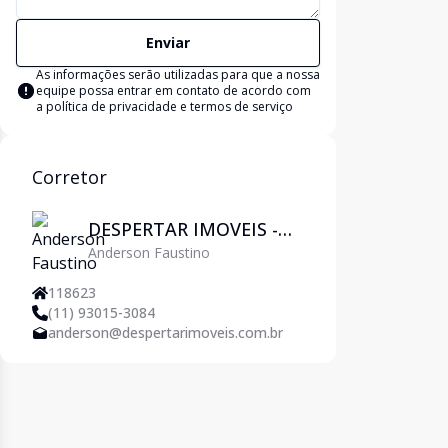
Enviar
As informações serão utilizadas para que a nossa
equipe possa entrar em contato de acordo com
a
política de privacidade e termos de serviço
Corretor
DESPERTAR IMOVEIS -
Anderson Faustino
Pirituba
118623
(11) 93015-3084
anderson@despertarimoveis.com.br