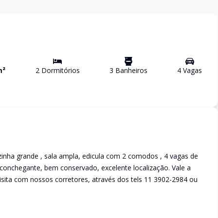
m²
2
Dormitório
s
3
Banheiro
s
4
Vaga
s
zinha grande , sala ampla, edicula com 2 comodos , 4 vagas de
onchegante, bem conservado, excelente localização. Vale a
visita com nossos corretores, através dos tels 11 3902-2984 ou