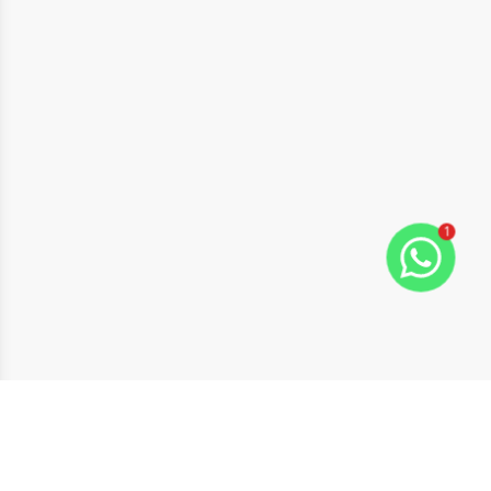
1
ide
t slide