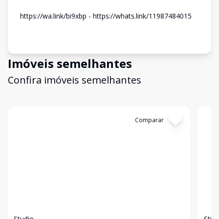
https://wa.link/bi9xbp - https://whats.link/11987484015
Imóveis semelhantes
Confira imóveis semelhantes
Cód:
631750
Comparar
Có
Studio
Stud