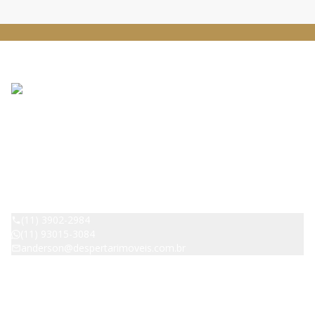
DESPERTAR IMOVEIS - Pirituba
CRECI:
42529
(11) 3902-2984
(11) 93015-3084
anderson@despertarimoveis.com.br
Avenida Raimundo Pereira de Magalhães, 4539, B, Jardim Íris,
São Paulo - SP - 05145-200