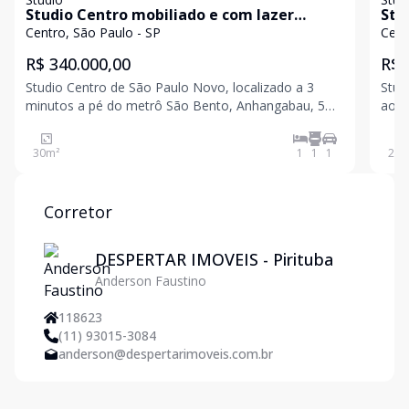
Studio Centro mobiliado e com lazer
Stu
completo
sac
Centro, São Paulo - SP
Cent
R$ 340.000,00
R$ 
Studio Centro de São Paulo Novo, localizado a 3
Stud
minutos a pé do metrô São Bento, Anhangabau, 5
ao Poupatempo
minnutos a pé da 25 de Março. 30 metros Mobiliado!
laminado; 
Condomínio com piscina, academia, market e total
seguranç
30
m²
1
1
1
28
m
segurança. Excelente para airbnb com rentabilidade g
Corretor
DESPERTAR IMOVEIS - Pirituba
Anderson Faustino
118623
(11) 93015-3084
anderson@despertarimoveis.com.br