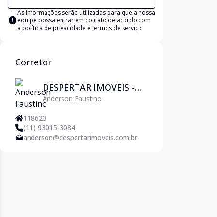
As informações serão utilizadas para que a nossa
equipe possa entrar em contato de acordo com
a
política de privacidade e termos de serviço
Corretor
DESPERTAR IMOVEIS -
Anderson Faustino
Pirituba
118623
(11) 93015-3084
anderson@despertarimoveis.com.br