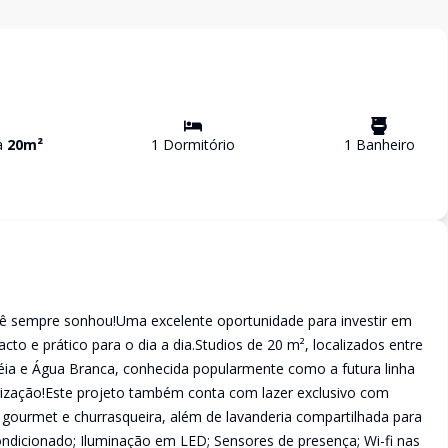
va
20
m²
1
Dormitório
1
Banheiro
cê sempre sonhou!Uma excelente oportunidade para investir em
 e prático para o dia a dia.Studios de 20 m², localizados entre
éia e Água Branca, conhecida popularmente como a futura linha
lorização!Este projeto também conta com lazer exclusivo com
 gourmet e churrasqueira, além de lavanderia compartilhada para
ondicionado; Iluminação em LED; Sensores de presença; Wi-fi nas