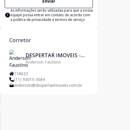
Enviar
As informações serão utilizadas para que a nossa
equipe possa entrar em contato de acordo com
a
política de privacidade e termos de serviço
Corretor
DESPERTAR IMOVEIS -
Anderson Faustino
Pirituba
118623
(11) 93015-3084
anderson@despertarimoveis.com.br