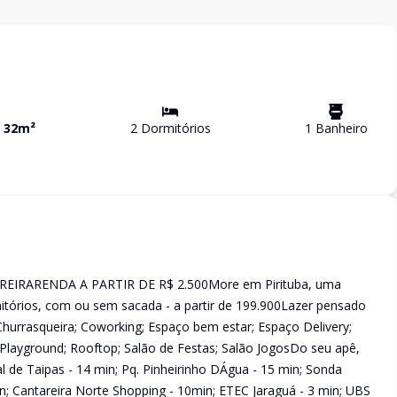
a
32
m²
2
Dormitório
s
1
Banheiro
IRARENDA A PARTIR DE R$ 2.500More em Pirituba, uma
itórios, com ou sem sacada - a partir de 199.900Lazer pensado
Churrasqueira; Coworking; Espaço bem estar; Espaço Delivery;
; Playground; Rooftop; Salão de Festas; Salão JogosDo seu apê,
l de Taipas - 14 min; Pq. Pinheirinho DÁgua - 15 min; Sonda
n; Cantareira Norte Shopping - 10min; ETEC Jaraguá - 3 min; UBS