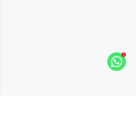
1
ide
t slide