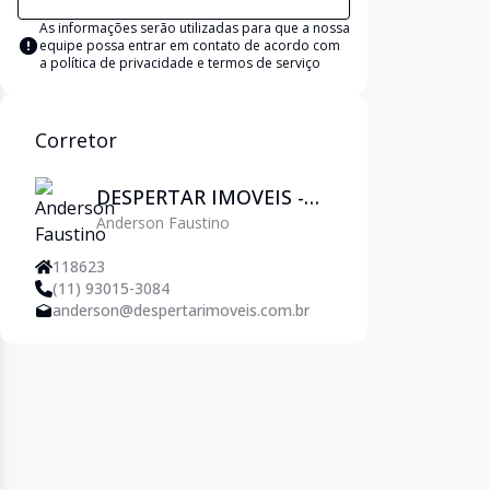
As informações serão utilizadas para que a nossa
equipe possa entrar em contato de acordo com
a
política de privacidade e termos de serviço
Corretor
DESPERTAR IMOVEIS -
Anderson Faustino
Pirituba
118623
(11) 93015-3084
anderson@despertarimoveis.com.br