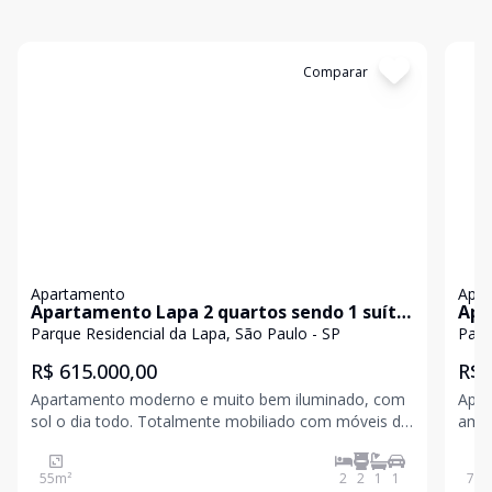
Cód:
631548
Comparar
Có
Apartamento
Apa
Apartamento Lapa 2 quartos sendo 1 suíte,
Apt
varanda, 1 vaga e lazer completo
por
Parque Residencial da Lapa, São Paulo - SP
Parq
R$ 615.000,00
R$ 
Apartamento moderno e muito bem iluminado, com
Apto
sol o dia todo. Totalmente mobiliado com móveis de
ambi
qualidade e marcenaria da Marel, com puxadores e
fund
dobradiças Blum, o que garante acabamento
Resi
55
m²
2
2
1
1
72
m
premium. O apartamento possui dois quartos (sendo
jardi