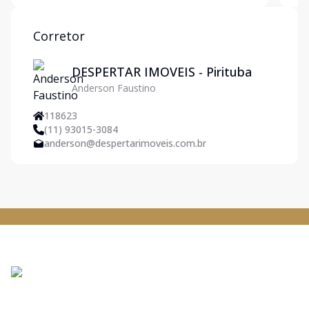
uma suíte)
loca
Corretor
DESPERTAR IMOVEIS - Pirituba
Anderson Faustino
118623
(11) 93015-3084
anderson@despertarimoveis.com.br