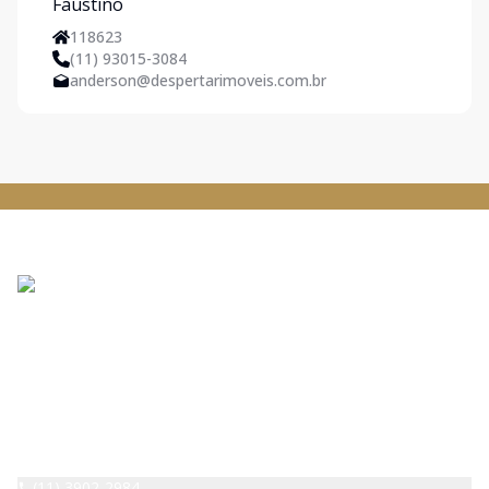
118623
(11) 93015-3084
anderson@despertarimoveis.com.br
DESPERTAR IMOVEIS - Pirituba
CRECI:
42529
(11) 3902-2984