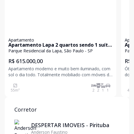
Apartamento
Apa
Apartamento Lapa 2 quartos sendo 1 suíte,
Apt
varanda, 1 vaga e lazer completo
465
Parque Residencial da Lapa, São Paulo - SP
Parq
R$ 615.000,00
R$ 
Apartamento moderno e muito bem iluminado, com
Ótim
sol o dia todo. Totalmente mobiliado com móveis de
dorm
qualidade e marcenaria da Marel, com puxadores e
ambi
dobradiças Blum, o que garante acabamento
serv
55
m²
2
2
1
1
46
m
premium. O apartamento possui dois quartos (sendo
Isen
uma suíte)
24h,
Corretor
DESPERTAR IMOVEIS - Pirituba
Anderson Faustino