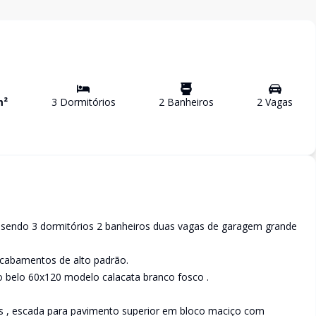
m²
3
Dormitório
s
2
Banheiro
s
2
Vaga
s
 sendo 3 dormitórios 2 banheiros duas vagas de garagem grande
abamentos de alto padrão.
o belo 60x120 modelo calacata branco fosco .
nas , escada para pavimento superior em bloco maciço com