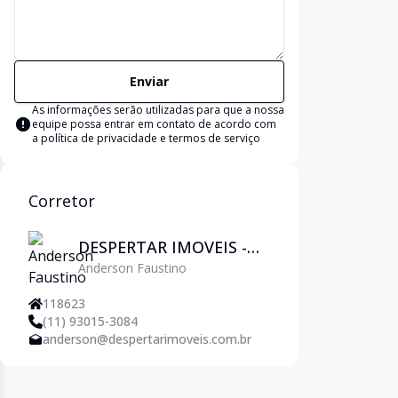
Enviar
As informações serão utilizadas para que a nossa
equipe possa entrar em contato de acordo com
a
política de privacidade e termos de serviço
Corretor
DESPERTAR IMOVEIS -
Anderson Faustino
Pirituba
118623
(11) 93015-3084
anderson@despertarimoveis.com.br